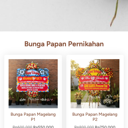
Bunga Papan Pernikahan
Bunga Papan Magelang
Bunga Papan Magelang
P1
P2
Rp
600.000
Rp
550.000
Rp
800.000
Rp
750.000