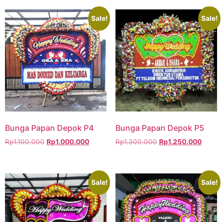
Sale!
Sale!
Bunga Papan Depok P4
Bunga Papan Depok P5
Rp
1.100.000
Rp
1.000.000
Rp
1.300.000
Rp
1.250.000
Sale!
Sale!