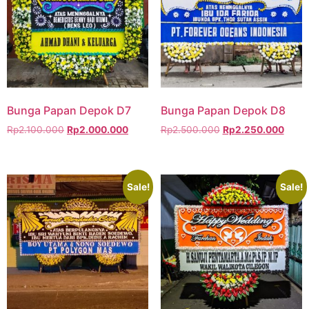
Bunga Papan Depok D7
Bunga Papan Depok D8
Rp
2.100.000
Rp
2.000.000
Rp
2.500.000
Rp
2.250.000
Sale!
Sale!