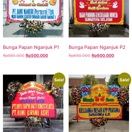
Bunga Papan Nganjuk P1
Bunga Papan Nganjuk P2
Rp
550.000
Rp
500.000
Rp
650.000
Rp
600.000
Sale!
Sale!