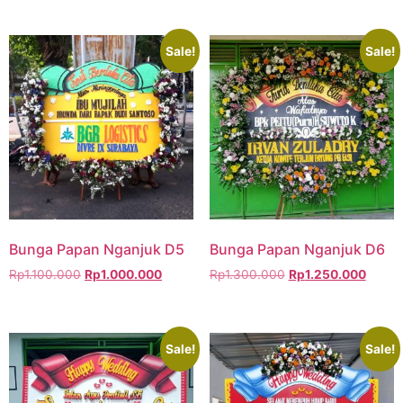
Sale!
Sale!
Bunga Papan Nganjuk D5
Bunga Papan Nganjuk D6
Rp
1.100.000
Rp
1.000.000
Rp
1.300.000
Rp
1.250.000
Sale!
Sale!