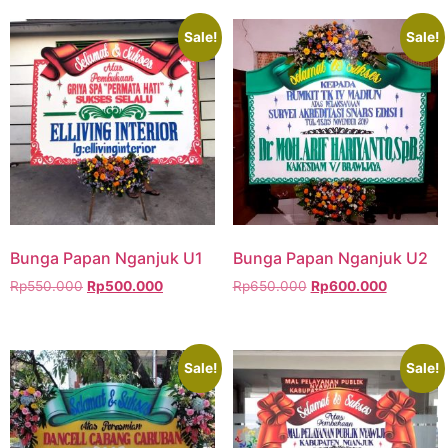
Sale!
Sale!
Bunga Papan Nganjuk U1
Bunga Papan Nganjuk U2
Rp
550.000
Rp
500.000
Rp
650.000
Rp
600.000
Sale!
Sale!