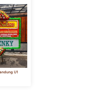
andung U1
550.000