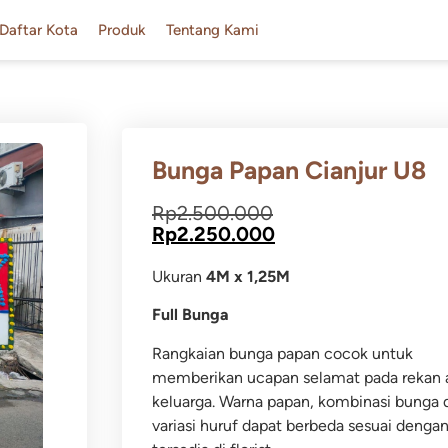
Daftar Kota
Produk
Tentang Kami
Bunga Papan Cianjur U8
Rp
2.500.000
Rp
2.250.000
Ukuran
4
M x 1,25M
Full Bunga
Rangkaian bunga papan cocok untuk
memberikan ucapan selamat pada rekan 
keluarga.
Warna papan, kombinasi bunga 
variasi huruf dapat berbeda sesuai dengan