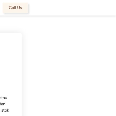
Call Us
atau
dan
 stok