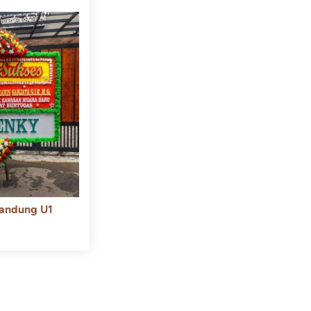
andung U1
550.000