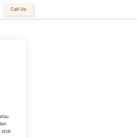
Call Us
atau
dan
 stok