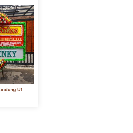
andung U1
550.000