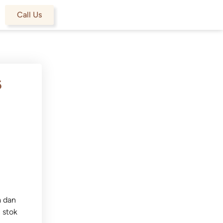
Call Us
6
a dan
 stok