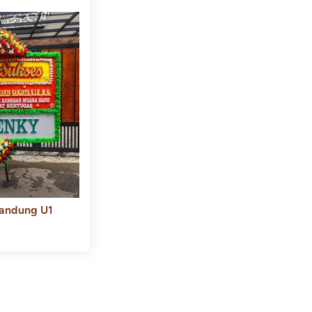
andung U1
550.000