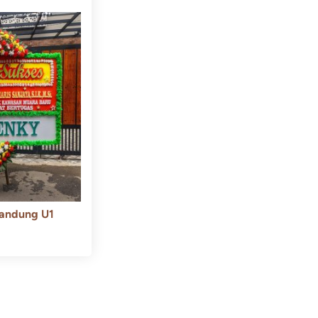
andung U1
550.000