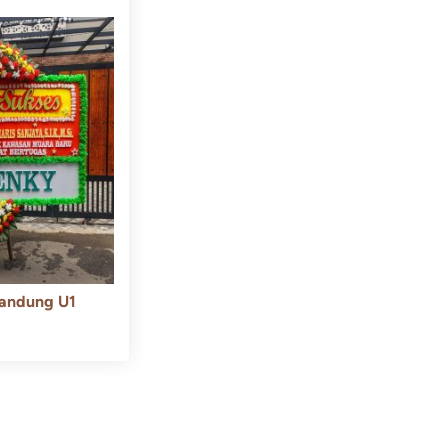
andung U1
550.000