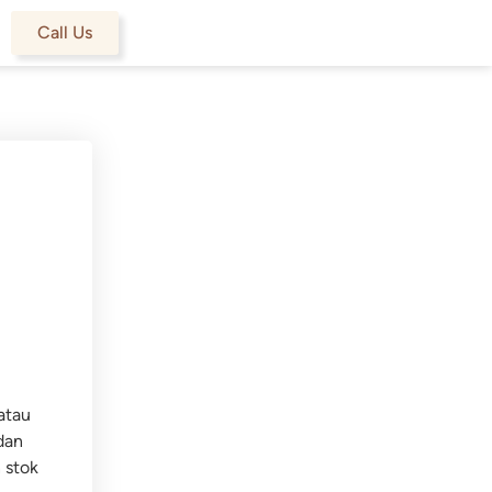
Call Us
atau
dan
 stok