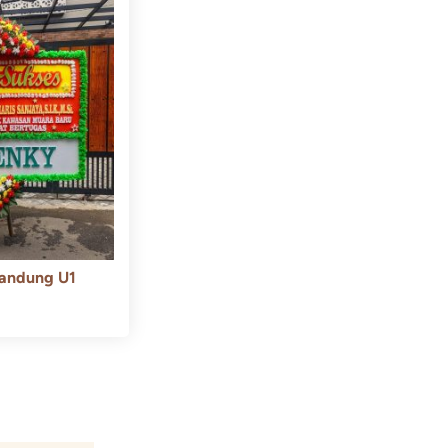
andung U1
550.000