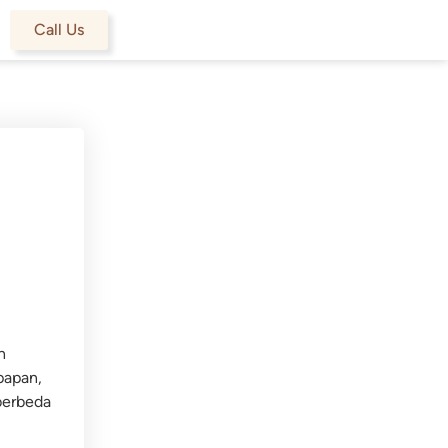
Call Us
h
papan,
berbeda