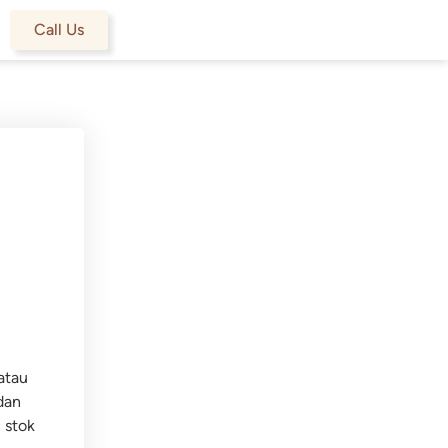
Call Us
atau
dan
 stok