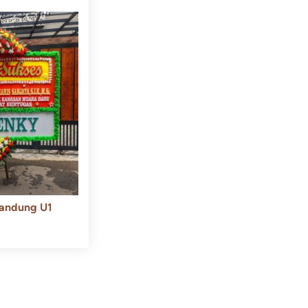
andung U1
550.000