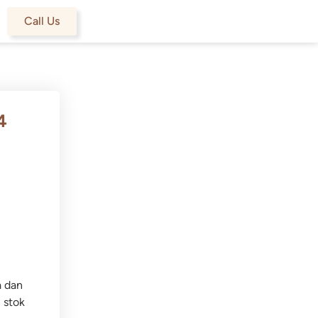
Call Us
4
a dan
 stok