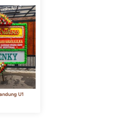
andung U1
550.000