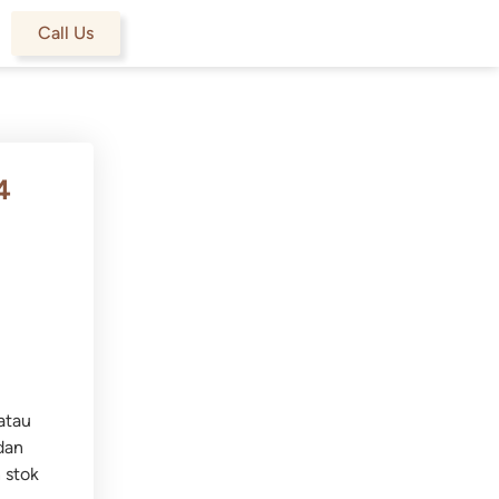
Call Us
4
atau
dan
 stok