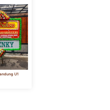
andung U1
550.000