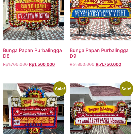
Bunga Papan Purbalingga
Bunga Papan Purbalingga
D8
D9
Rp
1.700.000
Rp
1.500.000
Rp
1.800.000
Rp
1.750.000
Sale!
Sale!