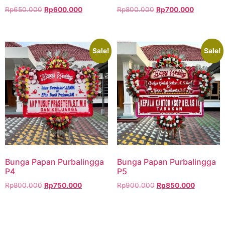
Rp
650.000
Rp
600.000
Rp
800.000
Rp
700.000
Sale!
Sale!
Bunga Papan Purbalingga
Bunga Papan Purbalingga
P4
P5
Rp
800.000
Rp
750.000
Rp
900.000
Rp
850.000