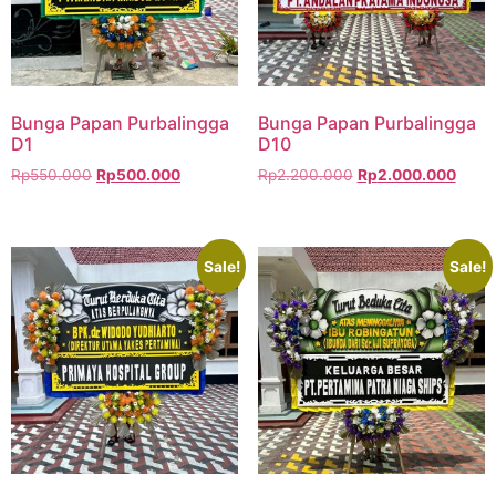
Bunga Papan Purbalingga
Bunga Papan Purbalingga
D1
D10
Rp
550.000
Rp
500.000
Rp
2.200.000
Rp
2.000.000
Sale!
Sale!