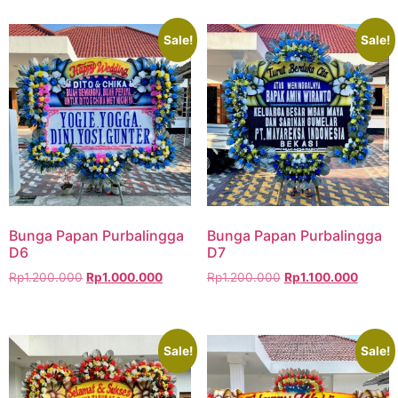
Sale!
Sale!
Bunga Papan Purbalingga
Bunga Papan Purbalingga
D6
D7
Rp
1.200.000
Rp
1.000.000
Rp
1.200.000
Rp
1.100.000
Sale!
Sale!